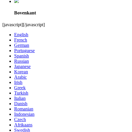
Bovenkant
[javascript]
[/javascript]
English
French
German
Portuguese
Spanish
Russian
Japanese
Korean
Arabic
Irish
Greek
Turkish
Italian
Danish
Romanian
Indonesian
Czech
Afrikaans
Swedish