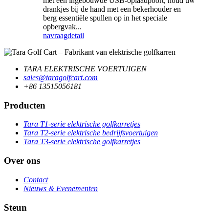
met een ingebouwde USB-oplaadpoort, houd uw
drankjes bij de hand met een bekerhouder en
berg essentiële spullen op in het speciale
opbergvak...
navraag
detail
TARA ELEKTRISCHE VOERTUIGEN
sales@taragolfcart.com
+86 13515056181
Producten
Tara T1-serie elektrische golfkarretjes
Tara T2-serie elektrische bedrijfsvoertuigen
Tara T3-serie elektrische golfkarretjes
Over ons
Contact
Nieuws & Evenementen
Steun