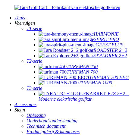
Thuis
Voertuigen
T1-serie
HARMONIE
SPIRIT PRO
GEEST PLUS
ROADSTER 2+2
EXPLORER 2+2
T2-serie
TURFMAN 450
TURFMAN 700
TURFMAN 700 EEC
TURFMAN 1000
T3-serie
T3 2+2 –
Moderne elektrische golfkar
Accessoires
Steun
Oplossing
Onderhoudsondersteuning
Technisch document
Productgalerij & klantcases