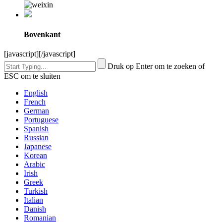
Bovenkant
[javascript]
[/javascript]
Druk op Enter om te zoeken of
ESC om te sluiten
English
French
German
Portuguese
Spanish
Russian
Japanese
Korean
Arabic
Irish
Greek
Turkish
Italian
Danish
Romanian